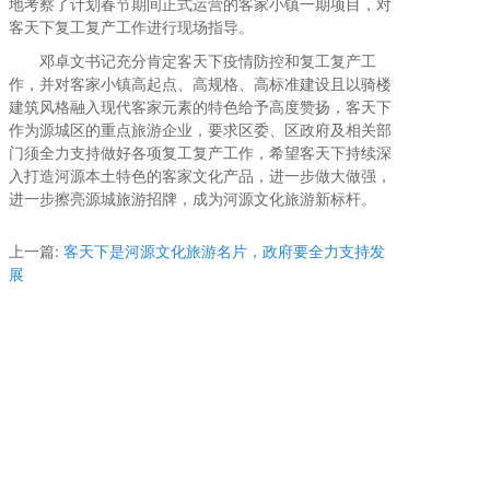
地考察了计划春节期间正式运营的客家小镇一期项目，对
客天下复工复产工作进行现场指导。
邓卓文书记充分肯定客天下疫情防控和复工复产工
作，并对客家小镇高起点、高规格、高标准建设且以骑楼
建筑风格融入现代客家元素的特色给予高度赞扬，客天下
作为源城区的重点旅游企业，要求区委、区政府及相关部
门须全力支持做好各项复工复产工作，希望客天下持续深
入打造河源本土特色的客家文化产品，进一步做大做强，
进一步擦亮源城旅游招牌，成为河源文化旅游新标杆。
上一篇:
客天下是河源文化旅游名片，政府要全力支持发
展
下一篇:
注目！广州首家“魔幻森林”夜游 &“山谷乐园”项目
发布会暨1500全国名车俱乐部联盟战略签约仪式隆重举
行